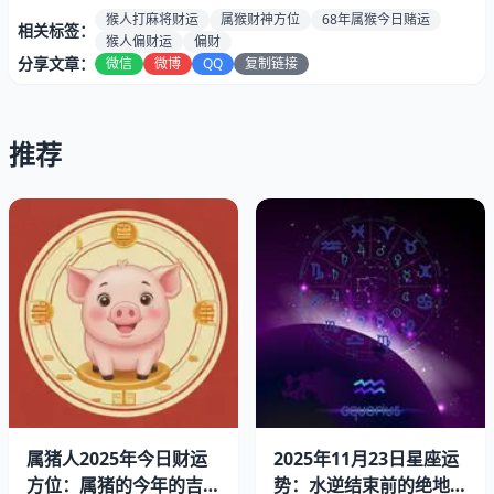
猴人打麻将财运
属猴财神方位
68年属猴今日赌运
相关标签：
猴人偏财运
偏财
分享文章：
微信
微博
QQ
复制链接
推荐
一、68年属猴的今天的偏财运怎么样
属猴的今天要是想搞点意外之财，得看看手气。不少人说东
南方向有点小机会，但别指望天上掉馅饼。偏财这东西，来
了就当加个菜，不来也别强求。
有人说早上6点到8点容易碰见好事，我觉着这个点大多数
人刚起床，迷糊着呢，真要信这个不如先把早饭吃饱。
属猪人2025年今日财运
2025年11月23日星座运
方位：属猪的今年的吉利
势：水逆结束前的绝地反