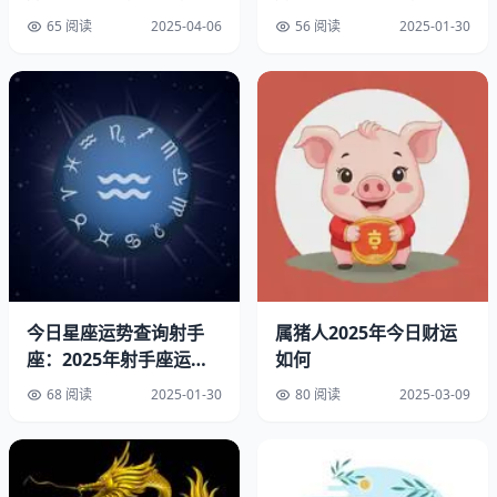
方位
击，十二星座通关秘籍大
65 阅读
2025-04-06
56 阅读
2025-01-30
公开！
今日星座运势查询射手
属猪人2025年今日财运
座：2025年射手座运势
如何
全解析：事业、爱情、健
68 阅读
2025-01-30
80 阅读
2025-03-09
康一网打尽！
二、今日猴人偏财运最旺