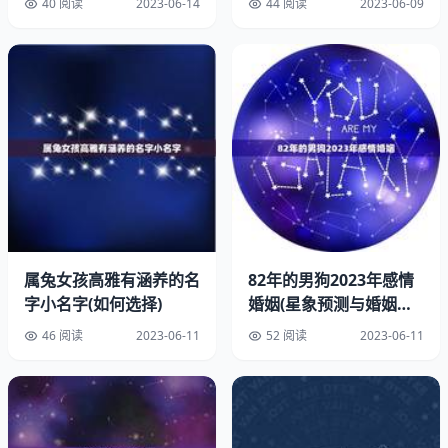
40 阅读
2023-06-14
44 阅读
2023-06-09
在感情方面，属龙的人在2023年也将会有很运势。由于龙
的本性是热情、浪漫和有魅力的，在恋爱和婚姻方面也会表
现出这些特点。属龙的人在这一年里会有很多机会，可以结
识到很多有趣的人，也可以找到自己心仪的对象。但是也需
要注意的是，不要过于冲动和轻率，要慎重选择自己的伴
属兔女孩高雅有涵养的名
82年的男狗2023年感情
侣，才能有一个美未来。
字小名字(如何选择)
婚姻(星象预测与婚姻建
议)
四、2023年属龙人的健康运
46 阅读
2023-06-11
52 阅读
2023-06-11
在健康方面，属龙的人在2023年也需要注意。由于龙的本
性是活力充沛、精力旺盛的，在身体方面也会表现出这些特
点。但是也需要注意的是，不要过于疲劳和过度消耗自己的