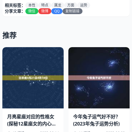
的本性是勇敢、自信和有决断力的，在工作中也会表现出这
相关标签：
本性
特点
属龙
方面
运势
些特点。属龙的人在这一年里会有很多机会，可以通过自己
分享文章：
微信
微博
QQ
复制链接
的努力和智慧取得成功。但是也需要注意的是，不要过于急
功近利，要有耐心和恒心，才能取得更。
推荐
三、2023年属龙人的感情运
月亮星座对应的性格女
今年兔子运气好不好？
(探秘12星座女的内心世
(2023年兔子运势分析)
界)