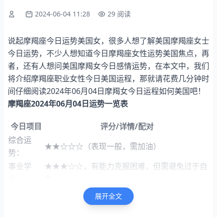
2024-06-04 11:28
29 阅读
说起摩羯座今日运势美国女，很多人想了解美国摩羯座女士
今日运势，不少人想知道今日摩羯座女性运势美国焦点，再
者，还有人想问美国摩羯女今日感情运势，在本文中，我们
将介绍摩羯座职业女性今日美国运程，那就请花费几分钟时
间仔细阅读2024年06月04日摩羯女今日运程如何美国吧！
摩羯座2024年06月04日运势一览表
今日项目
评分/详情/配对
综合运
★★☆☆☆（表现一般，需加油）
势：
事业学
★★★☆☆，有能力克服困难，但需避免过于自
业：
负。
财富运
展开全文
★★★☆☆（保险理赔，三星半缓解经济压力）
势：