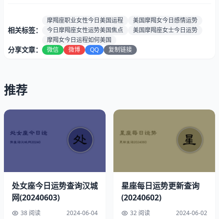
感情运
★★★★☆（心心相通，四星爱情运势携手共
势：
进）
摩羯座职业女性今日美国运程
美国摩羯女今日感情运势
健康指
相关标签：
今日摩羯座女性运势美国焦点
美国摩羯座女士今日运势
100%（完美五星，健康至臻）
数：
摩羯女今日运程如何美国
分享文章：
微信
微博
QQ
复制链接
速配星座:
双鱼座和射手
贵人生肖:
虎和生肖鸡
最佳时段:
凌晨12点至1点
推荐
摩羯座2024年06月04日幸运指南
幸运色彩：雪青色
处女座今日运势查询汉城
星座每日运势更新查询
网(20240603)
(20240602)
38 阅读
2024-06-04
32 阅读
2024-06-02