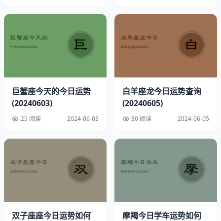
幸运数字：3
速配星座：双鱼座
巨蟹座今天的今日运势
白羊座龙今日运势查询
(20240603)
(20240605)
幸运方位：西方略偏北
25 阅读
2024-06-03
30 阅读
2024-06-05
幸运时间：凌晨12点至1点
幸运饰品：翡翠项链
开运物品：翡翠项链
摩羯座能力与情绪分析
双子座座今日运势如何
摩羯今日学车运势如何
直觉力指数：★★★★☆（心智敏锐，直觉较为准确，四颗