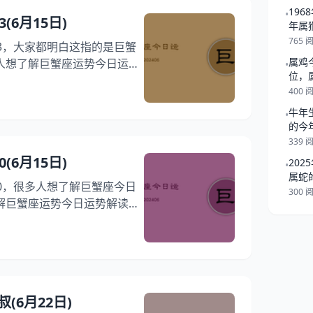
但需保持激情） 事业学业：
19
•
(6月15日)
但需突出重点。） 感情运势：
年属
765 
3，大家都明白这指的是巨蟹
属鸡
人想了解巨蟹座运势今日运势
•
位，
巨蟹座1月13日运势特点，
400 
势如何，请花一点时间仔细阅
牛年
3日运势详解吧！ 巨蟹座06月
•
的今
 评分/详情/配对 整体运势：
339 
五星荣耀） 事学业
(6月15日)
202
学业事业皆顺利。）
•
属蛇
0，很多人想了解巨蟹座今日
300 
解巨蟹座运势今日运势解读，
8月20日运势特点，在这篇
座今日运势如何，请花费几分
日巨蟹座8月20日运势详解吧！
表 今日项目 评分/详情/配对
近乎满分，稍加提升） 事学
(6月22日)
力，成绩有所提升