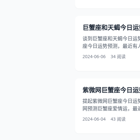
我们一起探讨2024年06
吧！ 巨蟹座2024年06月
分/详情/配对 整体运势
巨蟹座和天蝎今日运势(2
磐石） 事学业 ★★★☆
谈到巨蟹座和天蝎今日运
座今日运势预测，最近有
者，还有人想问天蝎座今
2024-06-06
34 阅读
中与您分享巨蟹座今日运势
06月07日巨蟹座今日运势
07日运势一览表 今日项目
★★★★☆（近乎完美，
紫微网巨蟹座今日运势(2
★★★★☆（思维敏捷，
提起紫微网巨蟹座今日运
网预测巨蟹座爱情运，最
运势紫微解析，此外，不
2024-06-04
43 阅读
走向紫微网，在本文中，
议紫微指南，快来一起看看2
日运势如何吧！ 巨蟹座20