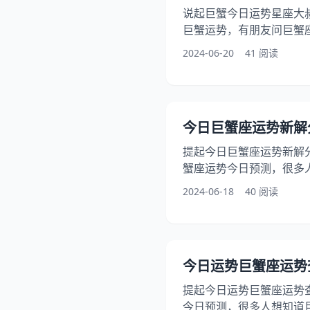
说起巨蟹今日运势星座大
巨蟹运势，有朋友问巨蟹
问一个大家都超关心的话
2024-06-20
41 阅读
读本文，您将了解到巨蟹
起探讨6月22日巨蟹今日运
势一览表 今日项目 评分/
★★☆☆☆（稍显低迷，
今日巨蟹座运势新解分
★★★☆☆（学习认真，
提起今日巨蟹座运势新解
蟹座运势今日预测，很多
外，还有人问到巨蟹座今
2024-06-18
40 阅读
话题感兴趣，下面为你详
看一下6月22日巨蟹座今日
日运势一览表 今日项目 评
★★★★☆（运势亨通，
今日运势巨蟹座运势查询(
★★★☆☆（持续努力，
提起今日运势巨蟹座运势
今日预测，很多人想知道