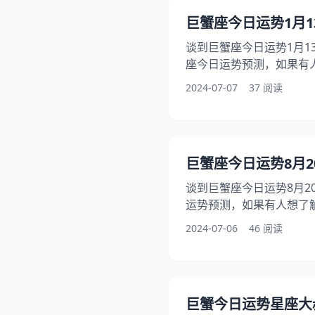
★★★☆☆（中等水平，
巨蟹座今日运势1月13
★★★☆☆（能力均衡，
谈到巨蟹座今日运势1月1
座今日运势预测，如果有
查询，另外，还有朋友想问
2024-07-07
37 阅读
本文将介绍巨蟹座今日运
读06月15日巨蟹座1月1
15日运势一览表 今日项目
★★★★★（完美无瑕，
巨蟹座今日运势8月20
★★★★☆（才华横溢，
谈到巨蟹座今日运势8月2
运势预测，如果有人想了
此外，还有朋友想问巨蟹座
2024-07-06
46 阅读
文章中，我们将探索巨蟹
钟时间仔细阅读06月15
巨蟹座06月15日运势一览
综合运势： ★★★★☆（
巨蟹今日运势星座大叔
业 ★★★☆☆（学习努