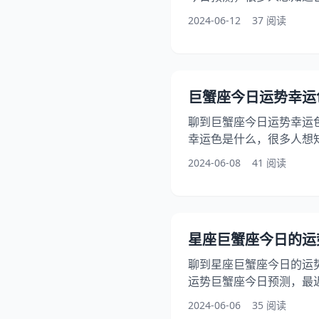
还有朋友想问巨蟹座今日
2024-06-12
37 阅读
巨蟹座运势今日表现，请花
月13日巨蟹座今日运势详解
日运势一览表 今日项目 评
★★☆☆☆（低谷期，不
巨蟹座今日运势幸运色(2
★★★★☆（学业表现优
聊到巨蟹座今日运势幸运
幸运色是什么，很多人想
实，还想问一个大家都超
2024-06-08
41 阅读
预测，让我们详细解读一
请花费几分钟时间仔细阅读2
日运势详解吧！ 巨蟹座20
日项目 评分/详情/配对 
星座巨蟹座今日的运势(2
加持，一帆风顺） 事业学
聊到星座巨蟹座今日的运
运势巨蟹座今日预测，最
占卜结果，此外，还有朋
2024-06-06
35 阅读
在本文中，我们将介绍巨