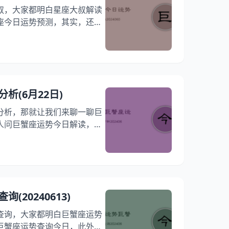
叔，大家都明白星座大叔解读
座今日运势预测，其实，还想
题是巨蟹座今日运势特点，阅
座今日运势如何，跟随我们一
势详解吧！ 运势6月22日运
详情/配对 综合运势：
要努力） 事业学业：
析(6月22日)
努力克服困难。） 财富运势：
分析，那就让我们来聊一聊巨
人问巨蟹座运势今日解读，此
日运势特点，相信您对于这个
解巨蟹座今日运势如何，快来
运势详解吧！ 巨蟹座6月22
分/详情/配对 综合运势：
不可满足现状） 事业学业：
20240613)
有望取得更好成绩。）
查询，大家都明白巨蟹座运势
巨蟹座运势查询今日，此外，