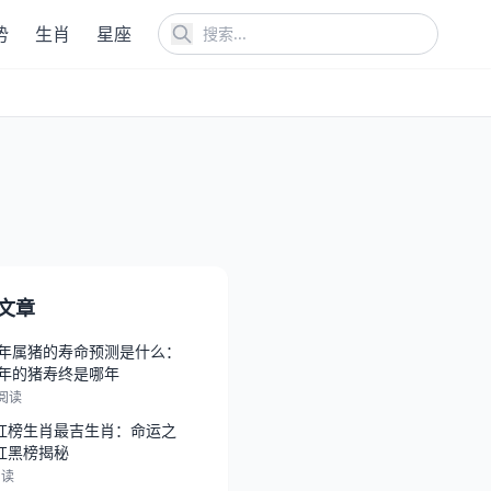
势
生肖
星座
文章
47年属猪的寿命预测是什么：
47年的猪寿终是哪年
 阅读
红榜生肖最吉生肖：命运之
红黑榜揭秘
阅读