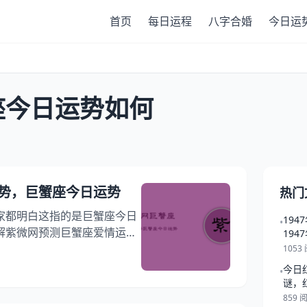
首页
每日运程
八字合婚
今日运
座今日运势如何
势，巨蟹座今日运势
热门
家都明白这指的是巨蟹座今日
19
•
解紫微网预测巨蟹座爱情运，
19
座今日工作运势紫微解析，最
1053
财运走向紫微网，请花一点时
今日
•
今日运势吧！ 紫微网巨蟹座今
谜，
期 巨蟹座综合运势：
859 