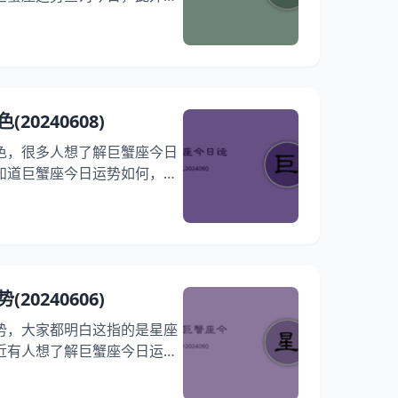
运势如何，下面就为大家详解
一点时间仔细阅读2024年06
吧！ 巨蟹座2024年06月13
分/详情/配对 综合运势：
可懈怠） 事学业
0240608)
秀，备受瞩目。） 财富运势
色，很多人想了解巨蟹座今日
知道巨蟹座今日运势如何，其
关心的话题是巨蟹座今日运势
下巨蟹座今日运势特点，那就
024年06月08日巨蟹座今
24年06月08日运势一览表 今
整体运势： ★★★★★（五星
0240606)
业：
势，大家都明白这指的是星座
近有人想了解巨蟹座今日运势
友想问巨蟹座今日运势如何，
蟹座运势今日运势占卜，跟随