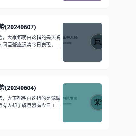
月06日巨蟹座今日运势详解
06日运势一览表 今日项目 评
： ★★★★★（五星稳固，坚如
0240607)
☆，计划性强
势，大家都明白这指的是天蝎
人问巨蟹座运势今日表现，再
日运势特点，非常高兴在本文
如何，快来一起看看2024年
详解吧！ 巨蟹座2024年06月
 评分/详情/配对 整体运势：
五星是新的起点） 事业学业：
0240604)
学业事业顺利
势，大家都明白这指的是紫微
近有人想了解巨蟹座今日工作
少人想要了解巨蟹座今日财运
我们将介绍巨蟹座今日健康建
024年06月04日巨蟹座今
24年06月04日运势一览表 今