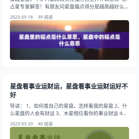
占星专家解答！有朋友问星盘福点得分是越高越好么，
此外，还有朋友想问星盘中的小行星和虚点，打开你的
2023-05-18
39 阅读
前世今生，阅读本文，您将了解到星盘中的福点是什么
意思，跟随我们一起探讨星盘里的福点是什么意思吧！
福点合上升什么意思~求占星专家解答！ 上升代表：你
儿时环境造就的自我，个性，长相，或对外界表现出来
的自我，面具。福点代表：运气，福气。上升拱福点
星盘看事业运财运，星盘看事业运财运好不
好
导读： 1、如何查自己的星盘，怎样看我的星盘 2、什
么星盘的人会有财运 3、木星相位看你的事业财运 4、
星盘怎么看运势，谁会通过星盘看整体的运势？最好详
2023-03-20
40 阅读
细一些 5、星盘看财运 6、星盘事业 如何查自己的星
盘，怎样看我的星盘 提起如何查自己的星盘，大家都